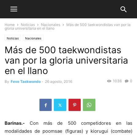
Home
Noticias
Nacionales
Más de 500 taekwondistas van por la
gloria universitaria en el llano
Noticias
Nacionales
Más de 500 taekwondistas
van por la gloria universitaria
en el llano
1036
0
By
Feve Taekwondo
-
26 agosto, 2016
Barinas.-
Con más de 500 competidores en las
modalidades de poomsae (figuras) y kiorugui (combate)