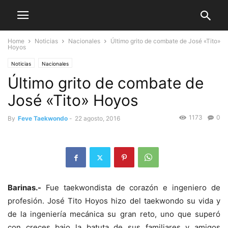
Home
Noticias
Nacionales
Último grito de combate de José «Tito»
Hoyos
Noticias
Nacionales
Último grito de combate de
José «Tito» Hoyos
1173
0
By
Feve Taekwondo
-
22 agosto, 2016
Barinas.-
Fue taekwondista de corazón e ingeniero de
profesión. José Tito Hoyos hizo del taekwondo su vida y
de la ingeniería mecánica su gran reto, uno que superó
con creces bajo la batuta de sus familiares y amigos