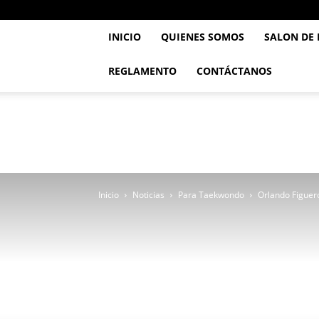
INICIO
QUIENES SOMOS
SALON DE
REGLAMENTO
CONTÁCTANOS
..::
Feve
TaeKwonDo
::..
Inicio
Noticias
Para Taekwondo
Orlando Figuer