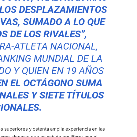
, LOS DESPLAZAMIENTOS
IVAS, SUMADO A LO QUE
 DE LOS RIVALES”,
RA-ATLETA NACIONAL,
ANKING MUNDIAL DE LA
O Y QUIEN EN 19 AÑOS
 EN EL OCTÁGONO SUMA
ONALES
Y SIETE TÍTULOS
IONALES.
 superiores y ostenta amplia experiencia en las
ismo, deporte que ha sabido equilibrar con el