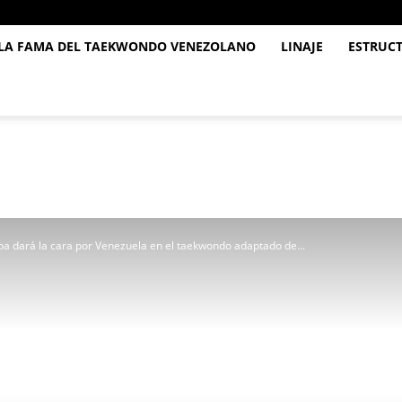
 LA FAMA DEL TAEKWONDO VENEZOLANO
LINAJE
ESTRUC
oa dará la cara por Venezuela en el taekwondo adaptado de...