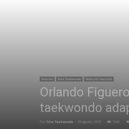
Noticias
Para Taekwondo
Selección Nacional
Orlando Figuero
taekwondo ada
Por
Feve Taekwondo
-
29 agosto, 2019
1342