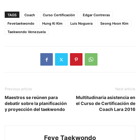
TAGS
Coach
Curso Certificación
Edgar Contreras
Fevetaekwondo
Hung Ki Kim
Luis Noguera
Seong Hoon Kim
Taekwondo Venezuela
Previous article
Next article
Maestros se reúnen para
Multitudinaria asistencia en
debatir sobre la planificación
el Curso de Certificación de
y proyección del taekwondo
Coach Lara 2016
Feve Taekwondo