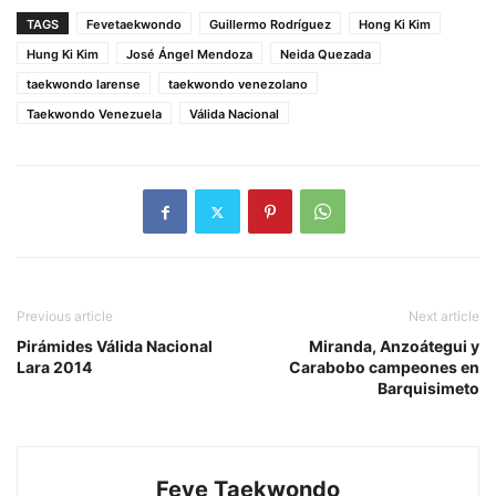
TAGS
Fevetaekwondo
Guillermo Rodríguez
Hong Ki Kim
Hung Ki Kim
José Ángel Mendoza
Neida Quezada
taekwondo larense
taekwondo venezolano
Taekwondo Venezuela
Válida Nacional
Previous article
Next article
Pirámides Válida Nacional
Miranda, Anzoátegui y
Lara 2014
Carabobo campeones en
Barquisimeto
Feve Taekwondo