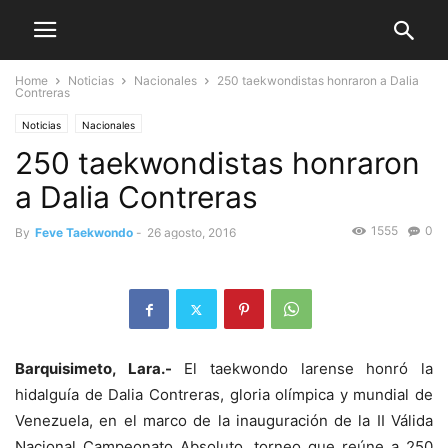
Home
Noticias
Nacionales
250 taekwondistas honraron a Dalia
Contreras
Noticias
Nacionales
250 taekwondistas honraron
a Dalia Contreras
1555
0
By
Feve Taekwondo
-
26 agosto, 2016
Barquisimeto, Lara.-
El taekwondo larense honró la
hidalguía de Dalia Contreras, gloria olímpica y mundial de
Venezuela, en el marco de la inauguración de la II Válida
Nacional Campeonato Absoluto, torneo que reúne a 250