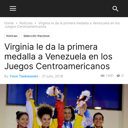
Home
Noticias
Virginia le da la primera medalla a Venezuela en los
Juegos Centroamericanos
Noticias
Selección Nacional
Virginia le da la primera
medalla a Venezuela en los
Juegos Centroamericanos
1481
0
By
Feve Taekwondo
-
21 julio, 2018