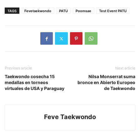
TAGS
Fevetaekwondo
PATU
Poomsae
Test Event PATU
Previous article
Next article
Taekwondo cosecha 15
Nilsa Monserrat suma
medallas en torneos
bronce en Abierto Europeo
virtuales de USA y Paraguay
de Taekwondo
Feve Taekwondo