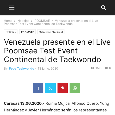
Home
Noticias
POOMSAE
Venezuela presente en el Live
Poomsae Test Event Continental de Taekwondo
Noticias
POOMSAE
Selección Nacional
Venezuela presente en el Live
Poomsae Test Event
Continental de Taekwondo
1512
0
By
Feve Taekwondo
-
13 junio, 2020
Caracas 13.06.2020.-
Roima Mujica, Alfonso Quero, Yung
Hernández y Javier Hernández serán los representantes