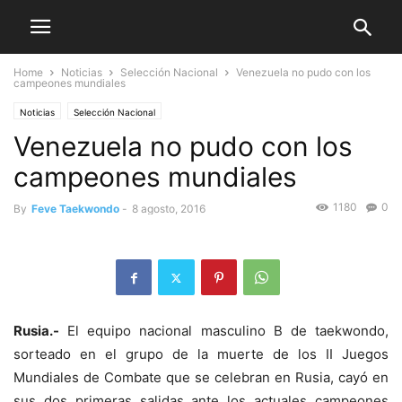
Home
Noticias
Selección Nacional
Venezuela no pudo con los
campeones mundiales
Noticias
Selección Nacional
Venezuela no pudo con los
campeones mundiales
1180
0
By
Feve Taekwondo
-
8 agosto, 2016
Rusia.-
El equipo nacional masculino B de taekwondo,
sorteado en el grupo de la muerte de los II Juegos
Mundiales de Combate que se celebran en Rusia, cayó en
sus dos primeras salidas ante los actuales campeones