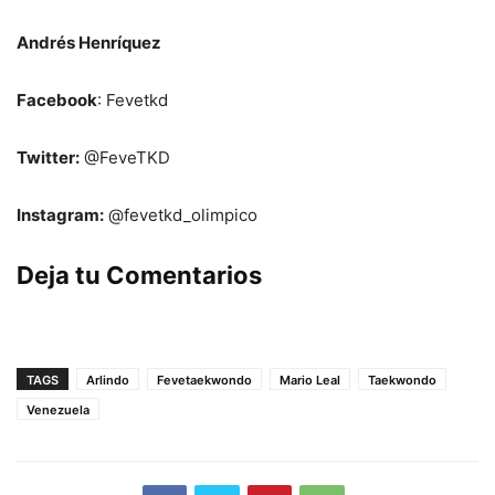
Andrés Henríquez
Facebook
: Fevetkd
Twitter:
@FeveTKD
Instagram:
@fevetkd_olimpico
Deja tu Comentarios
TAGS
Arlindo
Fevetaekwondo
Mario Leal
Taekwondo
Venezuela