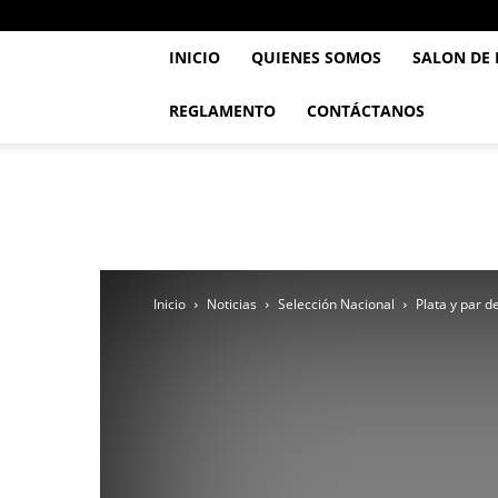
INICIO
QUIENES SOMOS
SALON DE
REGLAMENTO
CONTÁCTANOS
..::
Feve
TaeKwonDo
::..
Inicio
Noticias
Selección Nacional
Plata y par d