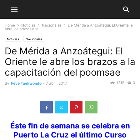
Home
Noticias
Nacionales
De Mérida a Anzoátegui: El Oriente le
abre los brazos a la...
Noticias
Nacionales
De Mérida a Anzoátegui: El
Oriente le abre los brazos a la
capacitación del poomsae
1215
0
By
Feve Taekwondo
-
7 abril, 2017
Éste fin de semana se celebra en
Puerto La Cruz el último Curso