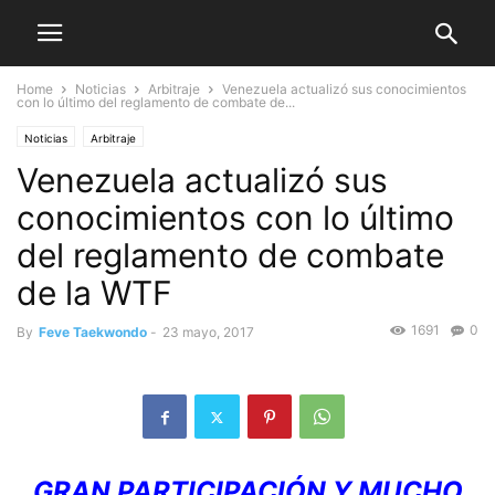
Home
Noticias
Arbitraje
Venezuela actualizó sus conocimientos
con lo último del reglamento de combate de...
Noticias
Arbitraje
Venezuela actualizó sus
conocimientos con lo último
del reglamento de combate
de la WTF
1691
0
By
Feve Taekwondo
-
23 mayo, 2017
GRAN PARTICIPACIÓN Y MUCHO