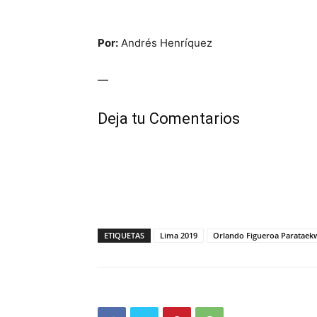
Por:
Andrés Henríquez
—
Deja tu Comentarios
ETIQUETAS
Lima 2019
Orlando Figueroa Paratae