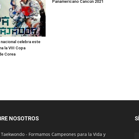
Panamericano Cancún 2021
nacional celebra este
a la VIII Copa
de Corea
BRE NOSOTROS
S
 Taekwondo - Formamos Campeones para la Vida y