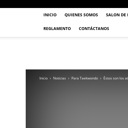
INICIO
QUIENES SOMOS
SALON DE
REGLAMENTO
CONTÁCTANOS
..::
Feve
TaeKwonDo
::..
Inicio
Noticias
Para Taekwondo
Éstos son los 