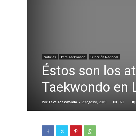
Noticias
Para Taekwondo
Selección Nacional
Éstos son los a
Taekwondo en 
Por
Feve Taekwondo
-
29 agosto, 2019
972