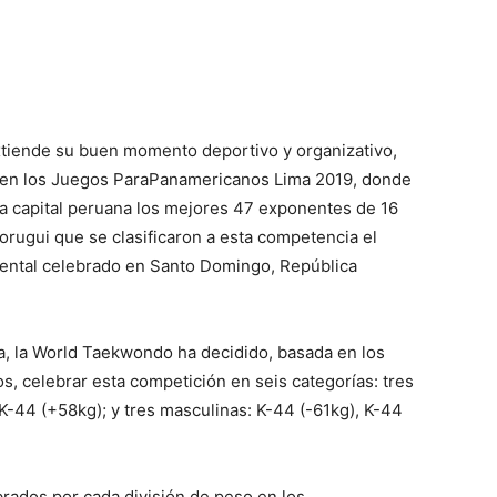
tiende su buen momento deportivo y organizativo,
o en los Juegos ParaPanamericanos Lima 2019, donde
la capital peruana los mejores 47 exponentes de 16
orugui que se clasificaron a esta competencia el
nental celebrado en Santo Domingo, República
ia, la World Taekwondo ha decidido, basada en los
, celebrar esta competición en seis categorías: tres
K-44 (+58kg); y tres masculinas: K-44 (-61kg), K-44
brados por cada división de peso en los