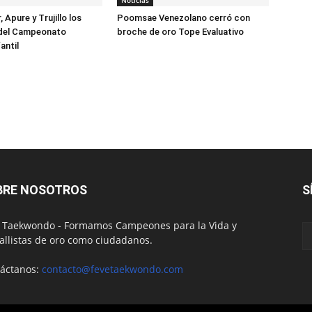
Noticias
, Apure y Trujillo los
Poomsae Venezolano cerró con
del Campeonato
broche de oro Tope Evaluativo
antil
BRE NOSOTROS
S
 Taekwondo - Formamos Campeones para la Vida y
llistas de oro como ciudadanos.
áctanos:
contacto@fevetaekwondo.com