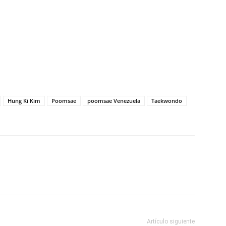
Hung Ki Kim
Poomsae
poomsae Venezuela
Taekwondo
Artículo siguiente