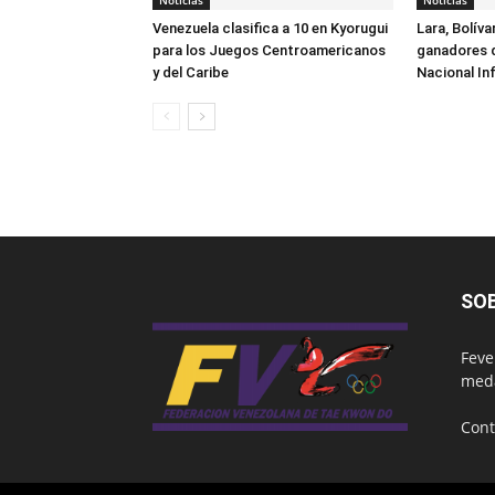
Noticias
Noticias
Venezuela clasifica a 10 en Kyorugui
Lara, Bolívar
para los Juegos Centroamericanos
ganadores 
y del Caribe
Nacional Inf
SO
Feve
meda
Cont