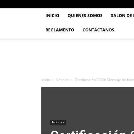
INICIO
QUIENES SOMOS
SALON DE
REGLAMENTO
CONTÁCTANOS
..::
Feve
TaeKwonDo
::..
Inicio
Noticias
Certificación 2020: Mensaje de bie
Noticias