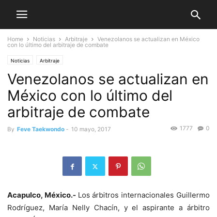
Home
Noticias
Arbitraje
Venezolanos se actualizan en México
con lo último del arbitraje de combate
Noticias
Arbitraje
Venezolanos se actualizan en
México con lo último del
arbitraje de combate
1777
0
By
Feve Taekwondo
-
10 mayo, 2017
Acapulco, México.-
Los árbitros internacionales Guillermo
Rodríguez, María Nelly Chacín, y el aspirante a árbitro