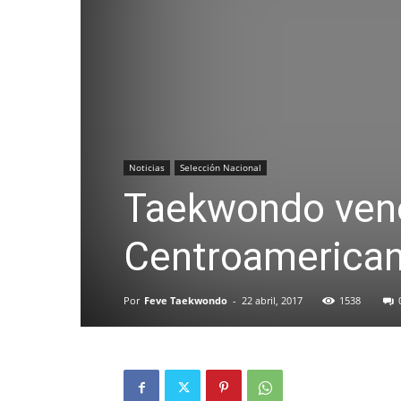
Noticias
Selección Nacional
Taekwondo vene
Centroamerican
Por
Feve Taekwondo
-
22 abril, 2017
1538