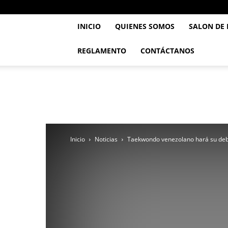
INICIO
QUIENES SOMOS
SALON DE
REGLAMENTO
CONTÁCTANOS
..::
Feve
TaeKwonDo
::..
Inicio
Noticias
Taekwondo venezolano hará su deb