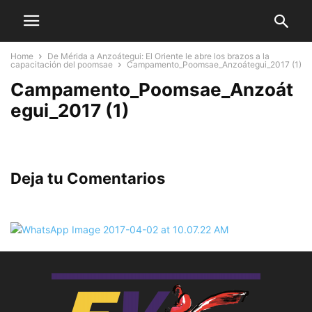
Home
De Mérida a Anzoátegui: El Oriente le abre los brazos a la
capacitación del poomsae
Campamento_Poomsae_Anzoátegui_2017 (1)
Campamento_Poomsae_Anzoát
egui_2017 (1)
Deja tu Comentarios