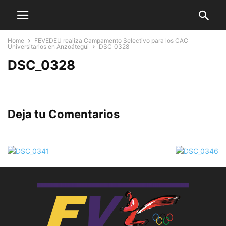
Home
FEVEDEU realiza Campamento Selectivo para los CAC
Universitarios en Anzoátegui
DSC_0328
DSC_0328
Deja tu Comentarios