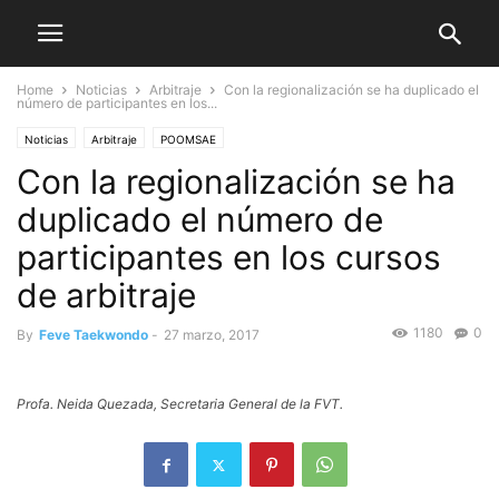
Home
Noticias
Arbitraje
Con la regionalización se ha duplicado el
número de participantes en los...
Noticias
Arbitraje
POOMSAE
Con la regionalización se ha
duplicado el número de
participantes en los cursos
de arbitraje
1180
0
By
Feve Taekwondo
-
27 marzo, 2017
Profa. Neida Quezada, Secretaria General de la FVT.