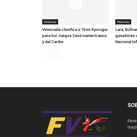
Noticias
Noticias
Venezuela clasifica a 10 en Kyorugui
Lara, Bolívar
para los Juegos Centroamericanos
ganadores 
y del Caribe
Nacional Inf
SO
Feve
meda