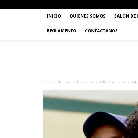
INICIO
QUIENES SOMOS
SALON DE
REGLAMENTO
CONTÁCTANOS
..::
Feve
TaeKwonDo
::..
Inicio
Noticias
Chicas de la UNERG en la cima del 