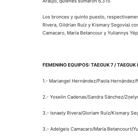
Araujo, quienes sumaron 6.315.
Los bronces y quinto puesto, respectivamente
Rivera, Gildrian Ruíz y Kismary Segovia) c
Camacaro, María Betancour y Yuliannys Yép
FEMENINO EQUIPOS: TAEGUK 7 / TAEGUK 
1.- Mariangel Hernández/Paola Hernández
2.- Yoselin Cadenas/Sandra Sánchez/Zoely
3.- Isnaely Rivera/Gloriam Ruíz/Kismary S
3.- Adelgeis Camacaro/María Betancourt/