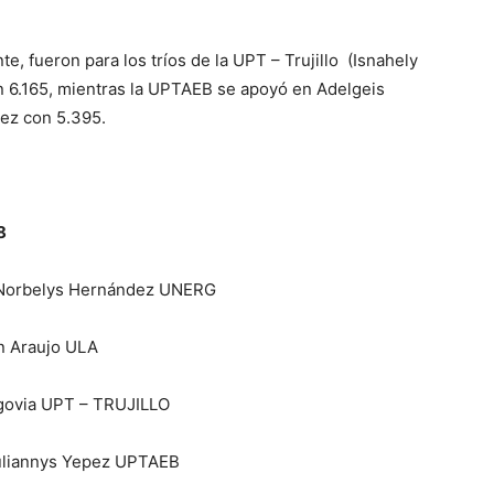
, fueron para los tríos de la UPT – Trujillo (Isnahely
on 6.165, mientras la UPTAEB se apoyó en Adelgeis
ez con 5.395.
8
/Norbelys Hernández UNERG
n Araujo ULA
egovia UPT – TRUJILLO
Yuliannys Yepez UPTAEB