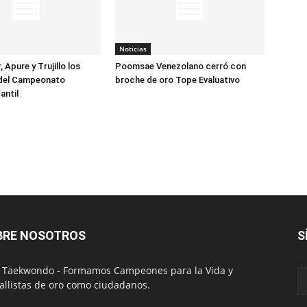
Noticias
, Apure y Trujillo los
Poomsae Venezolano cerró con
del Campeonato
broche de oro Tope Evaluativo
antil
BRE NOSOTROS
S
 Taekwondo - Formamos Campeones para la Vida y
llistas de oro como ciudadanos.