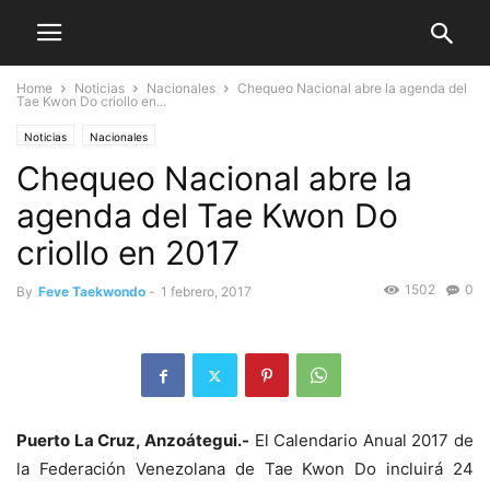
Home
Noticias
Nacionales
Chequeo Nacional abre la agenda del
Tae Kwon Do criollo en...
Noticias
Nacionales
Chequeo Nacional abre la
agenda del Tae Kwon Do
criollo en 2017
1502
0
By
Feve Taekwondo
-
1 febrero, 2017
Puerto La Cruz, Anzoátegui.-
El Calendario Anual 2017 de
la Federación Venezolana de Tae Kwon Do incluirá 24