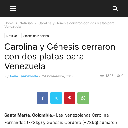
Home
Noticias
Carolina y Génesis cerraron con dos platas para
Venezuela
Noticias
Selección Nacional
Carolina y Génesis cerraron
con dos platas para
Venezuela
1393
0
By
Feve Taekwondo
-
24 noviembre, 2017
Santa Marta, Colombia.-
Las venezolanas Carolina
Fernández (-73kg) y Génesis Cordero (+73kg) sumaron