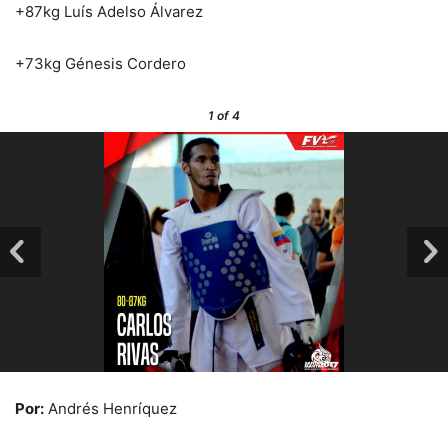
+87kg Luís Adelso Álvarez
+73kg Génesis Cordero
1
of 4
Por:
Andrés Henríquez