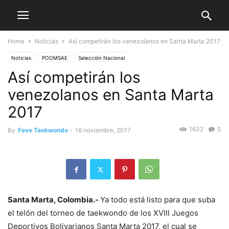
Home
Noticias
Así competirán los venezolanos en Santa Marta 2017
Noticias
POOMSAE
Selección Nacional
Así competirán los
venezolanos en Santa Marta
2017
1632
0
By
Feve Taekwondo
-
16 noviembre, 2017
Santa
Marta
, Colombia.-
Ya todo está listo para que suba
el telón del torneo de taekwondo de los XVIII Juegos
Deportivos Bolivarianos
Santa
Marta
2017, el cual se