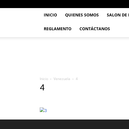
INICIO
QUIENES SOMOS
SALON DE
REGLAMENTO
CONTÁCTANOS
..::
Feve
TaeKwonDo
::..
Inicio
Venezuela
4
4