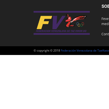
SO
Feve
meda
Cont
© copyright © 2018
Federación Venezolana de TaeKwo