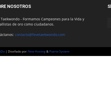
BRE NOSOTROS
S
 Taekwondo - Formamos Campeones para la Vida y
llistas de oro como ciudadanos.
áctanos:
contacto@fevetaekwondo.com
nDo
| Diseñado por:
New Hositng
&
Puerto System