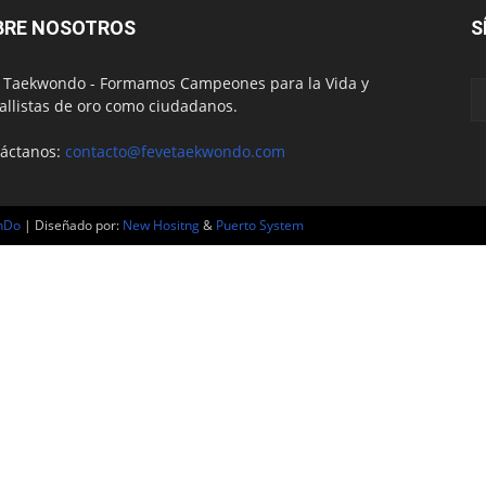
BRE NOSOTROS
S
 Taekwondo - Formamos Campeones para la Vida y
llistas de oro como ciudadanos.
áctanos:
contacto@fevetaekwondo.com
nDo
| Diseñado por:
New Hositng
&
Puerto System