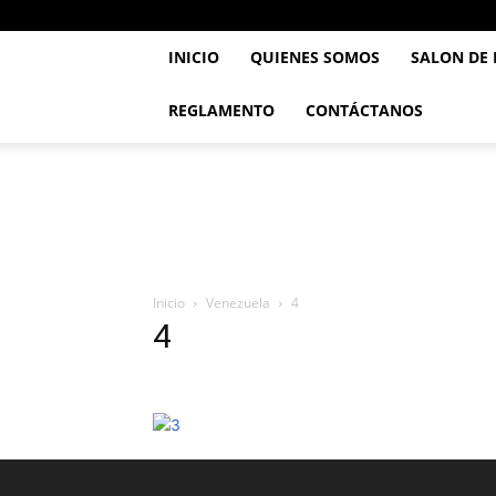
INICIO
QUIENES SOMOS
SALON DE
REGLAMENTO
CONTÁCTANOS
..::
Feve
TaeKwonDo
::..
Inicio
Venezuela
4
4