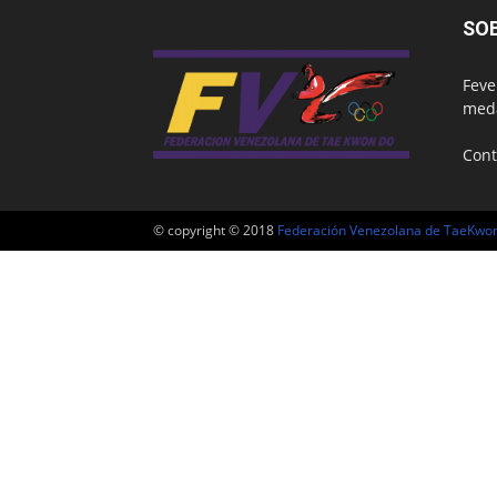
SO
Feve
meda
Cont
© copyright © 2018
Federación Venezolana de TaeKwo