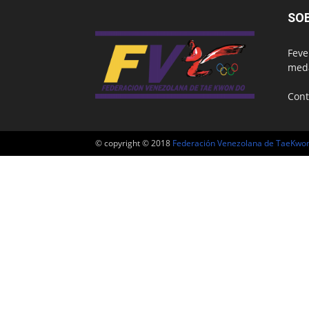
SO
Feve
meda
Cont
© copyright © 2018
Federación Venezolana de TaeKwo