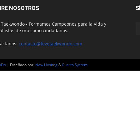
BRE NOSOTROS
S
 Taekwondo - Formamos Campeones para la Vida y
llistas de oro como ciudadanos.
áctanos:
contacto@fevetaekwondo.com
nDo
| Diseñado por:
New Hositng
&
Puerto System