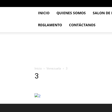
INICIO
QUIENES SOMOS
SALON DE
REGLAMENTO
CONTÁCTANOS
..::
Feve
TaeKwonDo
::..
Inicio
Venezuela
3
3