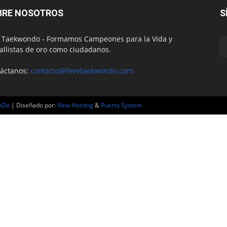
BRE NOSOTROS
S
 Taekwondo - Formamos Campeones para la Vida y
llistas de oro como ciudadanos.
áctanos:
contacto@fevetaekwondo.com
nDo
| Diseñado por:
New Hositng
&
Puerto System