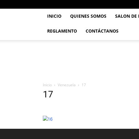
INICIO
QUIENES SOMOS
SALON DE
REGLAMENTO
CONTÁCTANOS
..::
Feve
TaeKwonDo
::..
Inicio
Venezuela
17
17