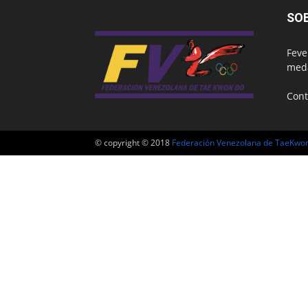
SO
Feve
meda
Cont
© copyright © 2018
Federación Venezolana de TaeKwo