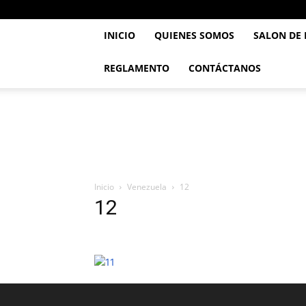
INICIO
QUIENES SOMOS
SALON DE
REGLAMENTO
CONTÁCTANOS
..::
Feve
TaeKwonDo
::..
Inicio
Venezuela
12
12