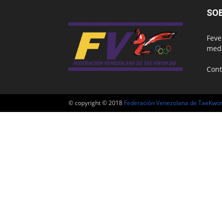
SO
Feve
meda
Cont
© copyright © 2018
Federación Venezolana de TaeKwo