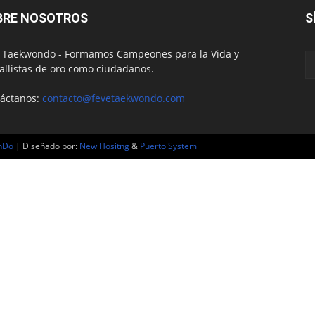
BRE NOSOTROS
S
 Taekwondo - Formamos Campeones para la Vida y
llistas de oro como ciudadanos.
áctanos:
contacto@fevetaekwondo.com
nDo
| Diseñado por:
New Hositng
&
Puerto System