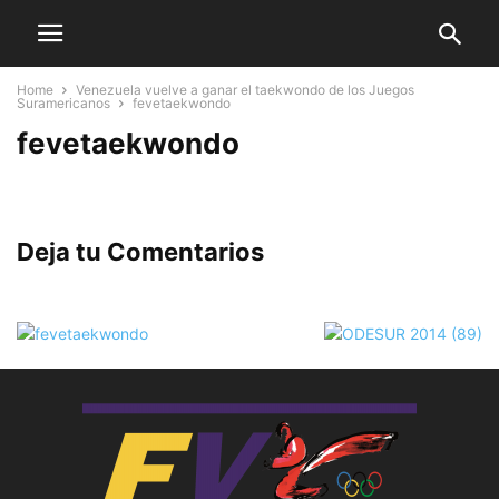
Home
Venezuela vuelve a ganar el taekwondo de los Juegos
Suramericanos
fevetaekwondo
fevetaekwondo
Deja tu Comentarios