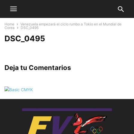
Home
Venezuela empezará el ciclo rumbo a Tokio en el Mundial de
Corea
DSC_0495
DSC_0495
Deja tu Comentarios