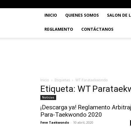
INICIO
QUIENES SOMOS
SALON DE 
REGLAMENTO
CONTÁCTANOS
..::
Feve
TaeKwonDo
::..
Inicio
Etiquetas
WT Parataekwondo
Etiqueta: WT Paratae
Noticias
¡Descarga ya! Reglamento Arbitra
Para-Taekwondo 2020
Feve Taekwondo
-
10 abril, 2020