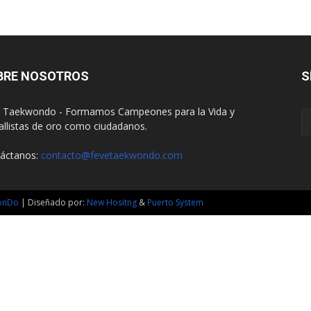
BRE NOSOTROS
S
 Taekwondo - Formamos Campeones para la Vida y
llistas de oro como ciudadanos.
áctanos:
contacto@fevetaekwondo.com
wonDo
| Diseñado por:
New Hositng
&
Puerto System