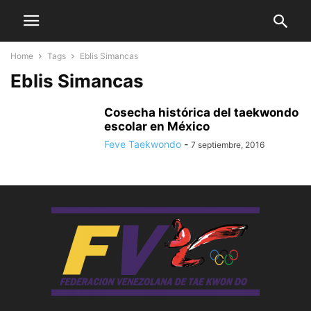
Home
Tags
Eblis Simancas
Eblis Simancas
Cosecha histórica del taekwondo
escolar en México
Feve Taekwondo
-
7 septiembre, 2016