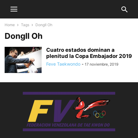
Home
Tags
DongIl Oh
DongIl Oh
Cuatro estados dominan a
plenitud la Copa Embajador 2019
Feve Taekwondo
-
17 noviembre, 2019