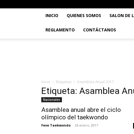
INICIO
QUIENES SOMOS
SALON DE 
REGLAMENTO
CONTÁCTANOS
..::
Feve
TaeKwonDo
::..
Inicio
Etiquetas
Asamblea Anual 2017
Etiqueta: Asamblea An
Nacionales
Asamblea anual abre el ciclo
olímpico del taekwondo
Feve Taekwondo
-
26 enero, 2017