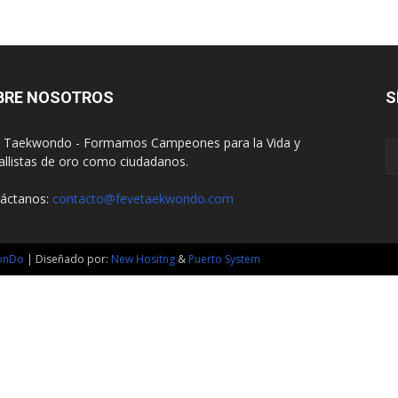
BRE NOSOTROS
S
 Taekwondo - Formamos Campeones para la Vida y
llistas de oro como ciudadanos.
áctanos:
contacto@fevetaekwondo.com
wonDo
| Diseñado por:
New Hositng
&
Puerto System