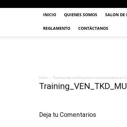
INICIO
QUIENES SOMOS
SALON DE
REGLAMENTO
CONTÁCTANOS
..::
Feve
TaeKwonDo
::..
Inicio
Taekwondo realizó primer entrenamiento en C
Training_VEN_TKD_MU
Deja tu Comentarios