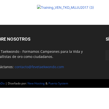
BRE NOSOTROS
S
 Taekwondo - Formamos Campeones para la Vida y
llistas de oro como ciudadanos.
áctanos:
contacto@fevetaekwondo.com
nDo
| Diseñado por:
New Hositng
&
Puerto System