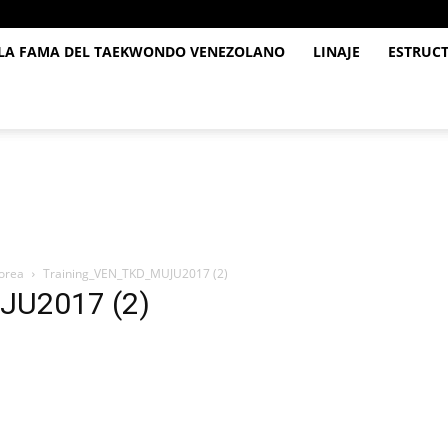
 LA FAMA DEL TAEKWONDO VENEZOLANO
LINAJE
ESTRUC
orea
Training_VEN_TKD_MUJU2017 (2)
JU2017 (2)