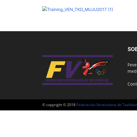
SO
Feve
meda
Cont
© copyright © 2018
Federación Venezolana de TaeKwo