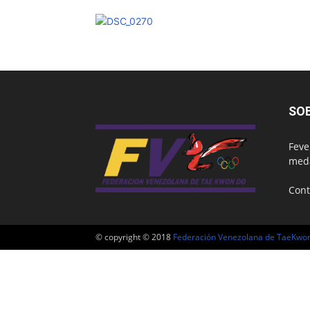
SO
Feve
meda
Cont
© copyright © 2018
Federación Venezolana de TaeKwo