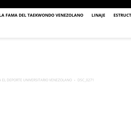
 LA FAMA DEL TAEKWONDO VENEZOLANO
LINAJE
ESTRUC
 EL DEPORTE UNIVERSITARIO VENEZOLANO
DSC_0271