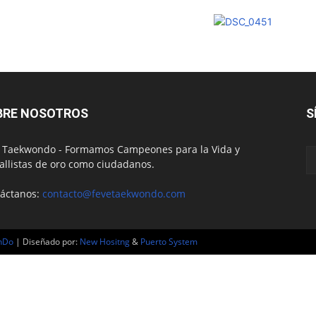
BRE NOSOTROS
S
 Taekwondo - Formamos Campeones para la Vida y
llistas de oro como ciudadanos.
áctanos:
contacto@fevetaekwondo.com
nDo
| Diseñado por:
New Hositng
&
Puerto System