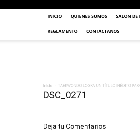
INICIO
QUIENES SOMOS
SALON DE
REGLAMENTO
CONTÁCTANOS
..::
Feve
TaeKwonDo
::..
Inicio
TAEKWONDO LOGRA UN TÍTULO INÉDITO PARA
DSC_0271
Deja tu Comentarios