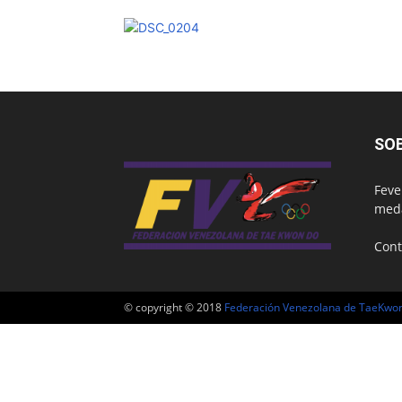
SO
Feve
meda
Cont
© copyright © 2018
Federación Venezolana de TaeKwo