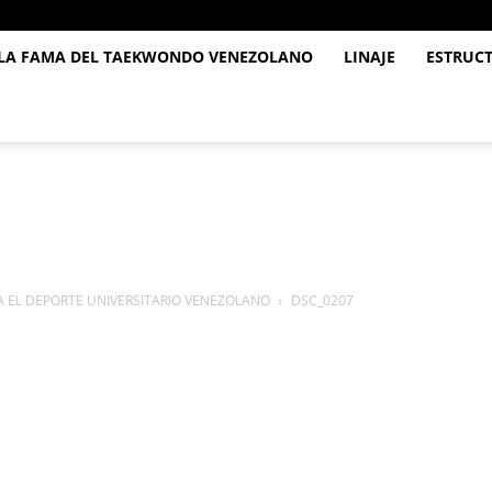
 LA FAMA DEL TAEKWONDO VENEZOLANO
LINAJE
ESTRUC
 EL DEPORTE UNIVERSITARIO VENEZOLANO
DSC_0207