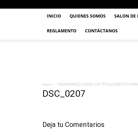
INICIO
QUIENES SOMOS
SALON DE
REGLAMENTO
CONTÁCTANOS
..::
Feve
TaeKwonDo
::..
Inicio
TAEKWONDO LOGRA UN TÍTULO INÉDITO PARA
DSC_0207
Deja tu Comentarios