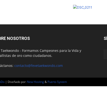
BRE NOSOTROS
S
 Taekwondo - Formamos Campeones para la Vida y
llistas de oro como ciudadanos.
áctanos:
contacto@fevetaekwondo.com
nDo
| Diseñado por:
New Hositng
&
Puerto System