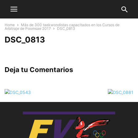
Home
Más de 300 taekwondistas capacitados en los Cursos de
Arbitraje de Poomsae 2017
DSC_0813
DSC_0813
Deja tu Comentarios