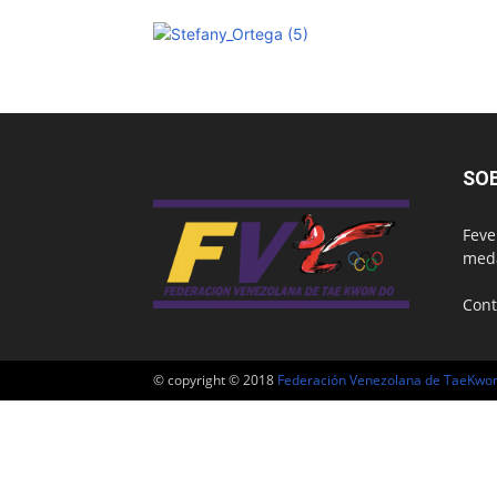
SO
Feve
meda
Cont
© copyright © 2018
Federación Venezolana de TaeKwo