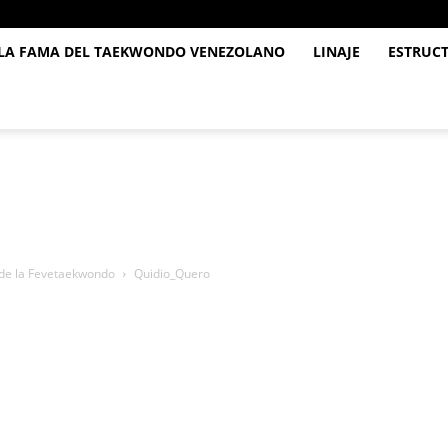
 LA FAMA DEL TAEKWONDO VENEZOLANO
LINAJE
ESTRUC
 de la Fevetaekwondo
Quidio_Quero