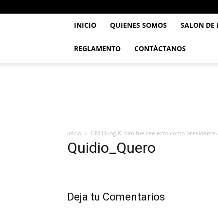
INICIO
QUIENES SOMOS
SALON DE
REGLAMENTO
CONTÁCTANOS
..::
Feve
TaeKwonDo
::..
Inicio
GM Hung Ki Kim fue reelecto como presidente
Quidio_Quero
Deja tu Comentarios