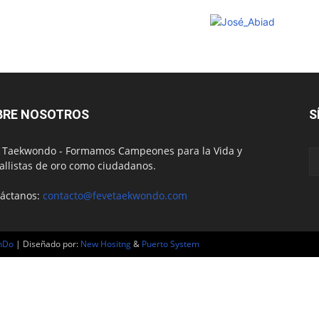
BRE NOSOTROS
S
 Taekwondo - Formamos Campeones para la Vida y
llistas de oro como ciudadanos.
áctanos:
contacto@fevetaekwondo.com
nDo
| Diseñado por:
New Hositng
&
Puerto System