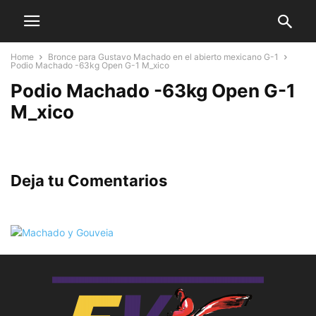
Home
Bronce para Gustavo Machado en el abierto mexicano G-1
Podio Machado -63kg Open G-1 M_xico
Podio Machado -63kg Open G-1
M_xico
Deja tu Comentarios