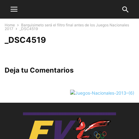
Home
Barquisimeto será el filtro final antes de los Juegos Nacionales
2017
_DSC4519
_DSC4519
Deja tu Comentarios