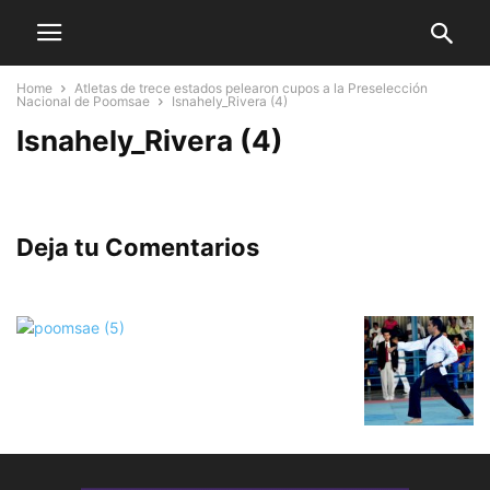
Home
Atletas de trece estados pelearon cupos a la Preselección
Nacional de Poomsae
Isnahely_Rivera (4)
Isnahely_Rivera (4)
Deja tu Comentarios